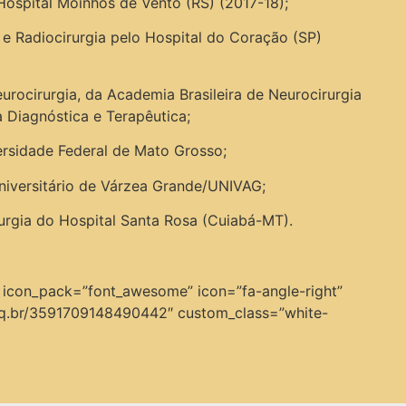
Hospital Moinhos de Vento (RS) (2017-18);
e Radiocirurgia pelo Hospital do Coração (SP)
urocirurgia, da Academia Brasileira de Neurocirurgia
a Diagnóstica e Terapêutica;
ersidade Federal de Mato Grosso;
niversitário de Várzea Grande/UNIVAG;
urgia do Hospital Santa Rosa (Cuiabá-MT).
” icon_pack=”font_awesome” icon=”fa-angle-right”
.cnpq.br/3591709148490442″ custom_class=”white-