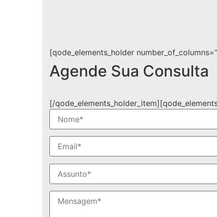
[qode_elements_holder number_of_columns=”
Agende Sua Consulta
[/qode_elements_holder_item][qode_element