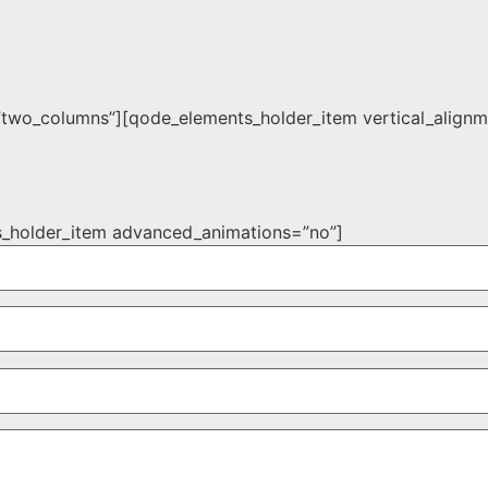
two_columns”][qode_elements_holder_item vertical_align
s_holder_item advanced_animations=”no”]