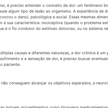
, é preciso entender o conceito de dor: um fenômeno bio
ause algum tipo de lesão ao organismo. A experiência de 
provocou o dano), psicológica e social. Essas mesmas dime
m a sua característica: nociceptiva (quando o problema es
ue é o fio condutor do estímulo doloroso, ou no sistema n
múltiplas causas e diferentes naturezas, a dor crônica é 
o sofrimento e a sensação de dor, é preciso buscar eventu
do paciente.
s não conseguem alcançar os objetivos esperados, a neuroci
izadas incluem procedimentos como bloqueios medicamento